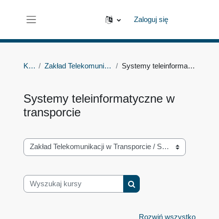
Przejdź do głównej zawartości
Zaloguj się
Panel boczny
Kursy
Zakład Telekomunikacji w Transporcie
Systemy teleinformatyczne w transporcie
Systemy teleinformatyczne w
transporcie
Kategorie kursów
Wyszukaj kursy
Wyszukaj kursy
Rozwiń wszystko