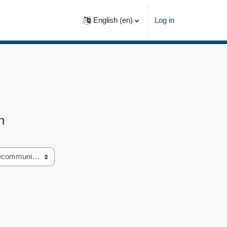
English ‎(en)‎
Log in
n