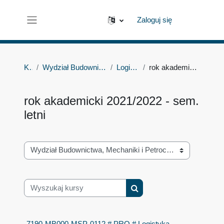
Przejdź do głównej zawartości
Zaloguj się
Panel boczny
Kursy
Wydział Budownictwa, Mechaniki i Petrochemii
Logistyka - projekt
rok akademicki 2021/2022 - sem. letni
rok akademicki 2021/2022 - sem.
letni
Kategorie kursów
Wyszukaj kursy
Wyszukaj kursy
7190-MB000-MSP-0112 # PRO # Logistyka -