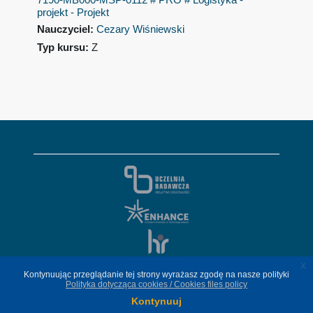
projekt - Projekt
Nauczyciel:
Cezary Wiśniewski
Typ kursu
:
Z
x
x
Kontynuując przeglądanie tej strony wyrażasz zgodę na nasze polityki
Kontynuując przeglądanie tej strony wyrażasz zgodę na nasze polityki
Polityka dotycząca cookies / Cookies files policy
Polityka dotycząca cookies / Cookies files policy
Kontynuuj
Kontynuuj
© 2020-
2026 Politechnika Warszawska