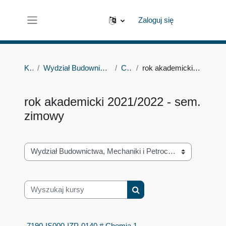
Przejdź do głównej zawartości
Zaloguj się
Panel boczny
Kursy
Wydział Budownictwa, Mechaniki i Petrochemii
Chemia 1
rok akademicki 2021/2022 - sem. zimowy
rok akademicki 2021/2022 - sem.
zimowy
Kategorie kursów
Wyszukaj kursy
Wyszukaj kursy
7190-IS000-IZP-0140 # Chemia 1