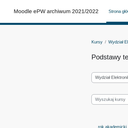
Przejdź do głównej zawartości
Moodle ePW archiwum 2021/2022
Strona gł
Kursy
Wydział El
Podstawy te
Kategorie kursów
Wyszukaj kursy
rok akademicki