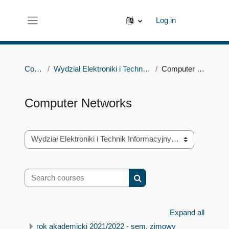
Skip to main content
Log in
Side panel
Courses
Wydział Elektroniki i Technik Informacyjnych
Computer Networks
Computer Networks
Course categories
Search courses
Search courses
Expand all
rok akademicki 2021/2022 - sem. zimowy