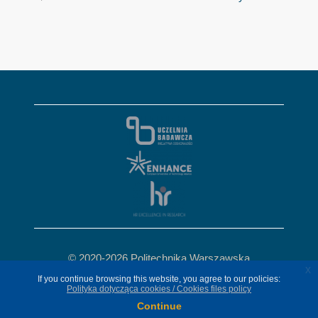
© 2020-
2026 Politechnika Warszawska
x
x
Pl. Politechniki 1, 00-661 Warszawa
If you continue browsing this website, you agree to our policies:
If you continue browsing this website, you agree to our policies:
Polityka dotycząca cookies / Cookies files policy
Polityka dotycząca cookies / Cookies files policy
Continue
Continue
Deklaracja Dostępności