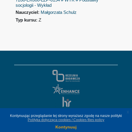
socjologii - Wykład
Nauczyciel:
Małgorzata Schulz
Typ kursu
:
Z
x
x
Kontynuując przeglądanie tej strony wyrażasz zgodę na nasze polityki
Kontynuując przeglądanie tej strony wyrażasz zgodę na nasze polityki
Polityka dotycząca cookies / Cookies files policy
Polityka dotycząca cookies / Cookies files policy
Kontynuuj
Kontynuuj
© 2020-
2026 Politechnika Warszawska