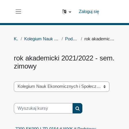
Przejdź do głównej zawartości
Zaloguj się
Panel boczny
Kursy
Kolegium Nauk Ekonomicznych i Społecznych
Podstawy socjologii
rok akademicki 2021/2022 - sem. zimowy
rok akademicki 2021/2022 - sem.
zimowy
Kategorie kursów
Wyszukaj kursy
Wyszukaj kursy
7200-EK000-LZP-0154 # WYK # Podstawy