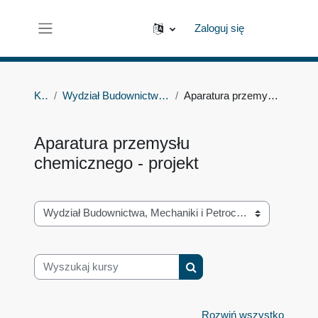
Przejdź do głównej zawartości
Zaloguj się
Panel boczny
Kursy
Wydział Budownictwa, Mechaniki i Petrochemii
Aparatura przemysłu chemicznego - projekt
Aparatura przemysłu
chemicznego - projekt
Kategorie kursów
Wyszukaj kursy
Wyszukaj kursy
Rozwiń wszystko