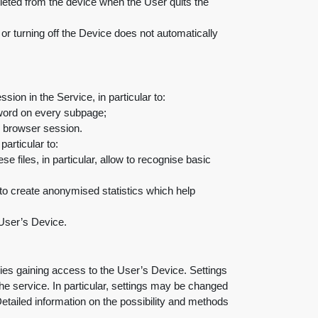
eleted from the device when the User quits the
or turning off the Device does not automatically
ion in the Service, in particular to
:
ssword on every subpage
;
the browser session
.
particular to
:
 files, in particular, allow to recognise basic
;
 to create anonymised statistics which help
 User’s Device
.
ies gaining access to the User’s Device. Settings
he service. In particular, settings may be changed
etailed information on the possibility and methods