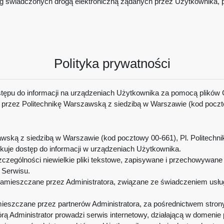
ług świadczonych drogą elektroniczną żądanych przez Użytkownika, 
Polityka prywatności
stępu do informacji na urządzeniach Użytkownika za pomocą plików 
przez Politechnikę Warszawską z siedzibą w Warszawie (kod pocztowy
ską z siedzibą w Warszawie (kod pocztowy 00-661), Pl. Politechnik
skuje dostęp do informacji w urządzeniach Użytkownika.
czególności niewielkie pliki tekstowe, zapisywane i przechowywan
h Serwisu.
amieszczane przez Administratora, związane ze świadczeniem usług 
eszczane przez partnerów Administratora, za pośrednictwem strony
órą Administrator prowadzi serwis internetowy, działającą w domenie