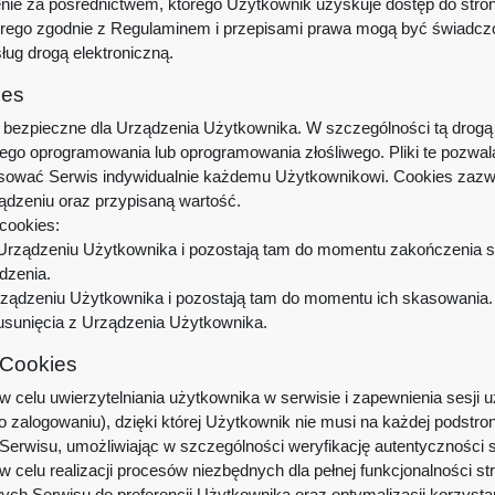
nie za pośrednictwem, którego Użytkownik uzyskuje dostęp do stro
órego zgodnie z Regulaminem i przepisami prawa mogą być świadczon
ug drogą elektroniczną.
ies
bezpieczne dla Urządzenia Użytkownika. W szczególności tą drogą 
ego oprogramowania lub oprogramowania złośliwego. Pliki te pozwal
sować Serwis indywidualnie każdemu Użytkownikowi. Cookies zazwy
ądzeniu oraz przypisaną wartość.
cookies:
rządzeniu Użytkownika i pozostają tam do momentu zakończenia sesj
dzenia.
ądzeniu Użytkownika i pozostają tam do momentu ich skasowania. Z
usunięcia z Urządzenia Użytkownika.
 Cookies
 celu uwierzytelniania użytkownika w serwisie i zapewnienia sesji 
 zalogowaniu), dzięki której Użytkownik nie musi na każdej podstro
 Serwisu, umożliwiając w szczególności weryfikację autentyczności s
 celu realizacji procesów niezbędnych dla pełnej funkcjonalności st
ych Serwisu do preferencji Użytkownika oraz optymalizacji korzysta