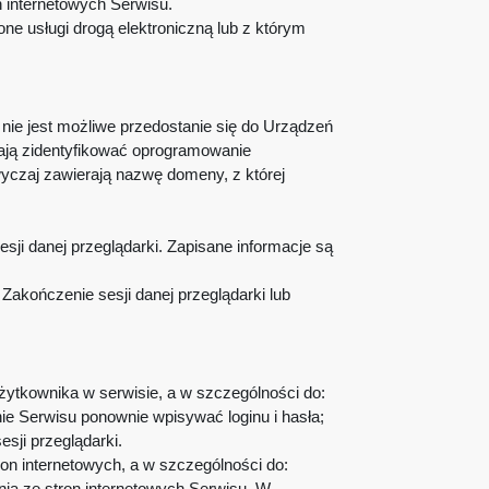
n internetowych Serwisu.
e usługi drogą elektroniczną lub z którym
nie jest możliwe przedostanie się do Urządzeń
ają zidentyfikować oprogramowanie
czaj zawierają nazwę domeny, z której
i danej przeglądarki. Zapisane informacje są
akończenie sesji danej przeglądarki lub
użytkownika w serwisie, a w szczególności do:
nie Serwisu ponownie wpisywać loginu i hasła;
esji przeglądarki.
ron internetowych, a w szczególności do:
nia ze stron internetowych Serwisu. W