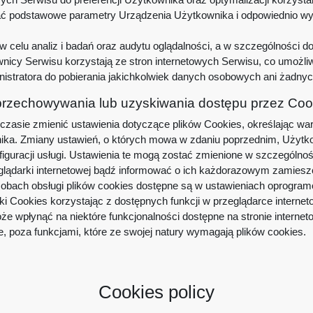
nać podstawowe parametry Urządzenia Użytkownika i odpowiednio wyś
 celu analiz i badań oraz audytu oglądalności, a w szczególności d
cy Serwisu korzystają ze stron internetowych Serwisu, co umożliwia
istratora do pobierania jakichkolwiek danych osobowych ani żadnyc
 przechowywania lub uzyskiwania dostępu przez Coo
zasie zmienić ustawienia dotyczące plików Cookies, określając war
wnika. Zmiany ustawień, o których mowa w zdaniu poprzednim, Uży
nfiguracji usługi. Ustawienia te mogą zostać zmienione w szczególn
eglądarki internetowej bądź informować o ich każdorazowym zamies
obach obsługi plików cookies dostępne są w ustawieniach oprogramow
i Cookies korzystając z dostępnych funkcji w przeglądarce internet
e wpłynąć na niektóre funkcjonalności dostępne na stronie internet
e, poza funkcjami, które ze swojej natury wymagają plików cookies.
Cookies policy