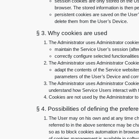
session cookies are only stored on the Use
browser. The stored information is then p
persistent cookies are saved on the User’s
delete them from the User’s Device
.
§ 3.
Why cookies are used
The Administrator uses Administrator cookies 
maintain the Service User’s session (afte
correctly configure selected functionalities
The Administrator uses Administrator Cookies 
adapt the contents of the Service websites
parameters of the User’s Device and corre
The Administrator uses Administrator Cookies 
understand how Service Users interact with t
Cookies are not used by the Administrator to
§ 4.
Possibilities of defining the pref
The User may on his own and at any time cha
referred to in the above sentence may be chan
so as to block cookies automation in browser
of cookies management is available in softwa