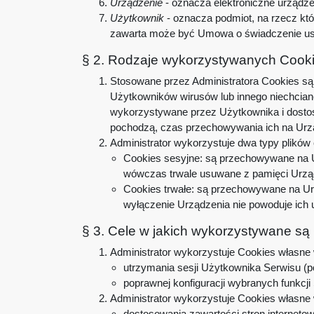
Urządzenie
- oznacza elektroniczne urządze
Użytkownik
- oznacza podmiot, na rzecz kt
zawarta może być Umowa o świadczenie usł
§ 2. Rodzaje wykorzystywanych Cook
Stosowane przez Administratora Cookies są 
Użytkowników wirusów lub innego niechcian
wykorzystywane przez Użytkownika i dosto
pochodzą, czas przechowywania ich na Urz
Administrator wykorzystuje dwa typy plików 
Cookies sesyjne: są przechowywane na U
wówczas trwale usuwane z pamięci Urzą
Cookies trwałe: są przechowywane na Urz
wyłączenie Urządzenia nie powoduje ich 
§ 3. Cele w jakich wykorzystywane są
Administrator wykorzystuje Cookies własne w
utrzymania sesji Użytkownika Serwisu (po
poprawnej konfiguracji wybranych funkcji
Administrator wykorzystuje Cookies własne w
dostosowania zawartości stron internetow