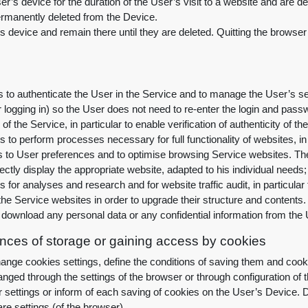
r’s device for the duration of the User’s visit to a website and are d
ermanently deleted from the Device
.
 device and remain there until they are deleted. Quitting the browser 
to authenticate the User in the Service and to manage the User’s sess
r logging in) so the User does not need to re-enter the login and pa
 of the Service, in particular to enable verification of authenticity of 
to perform processes necessary for full functionality of websites, in 
 to User preferences and to optimise browsing Service websites. These
ctly display the appropriate website, adapted to his individual needs
for analyses and research and for website traffic audit, in particular
he Service websites in order to upgrade their structure and contents
.
 download any personal data or any confidential information from the
erences of storage or gaining access by cookies
nge cookies settings, define the conditions of saving them and cook
ged through the settings of the browser or through configuration of t
 settings or inform of each saving of cookies on the User’s Device. D
re settings (of the browser)
.